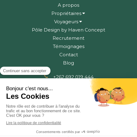
A propos
Propriétaires
Voyageurs
Pôle Design by Haven Concept
Recrutement
Témoignages
Contact
Blog
+262 692 019 444
contact@emeraude-conciergerie.com
Plan du site
Mentions légales
Conditions Générales d'Utilisation
Politique de confidentialité