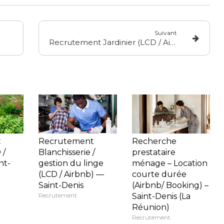
Suivant
Recrutement Jardinier (LCD / Airbnb) — Saint-Denis
t
Recrutement
Recherche
 /
Blanchisserie /
prestataire
nt-
gestion du linge
ménage – Location
(LCD / Airbnb) —
courte durée
Saint-Denis
(Airbnb/ Booking) –
Recrutement
Saint-Denis (La
Réunion)
Recrutement