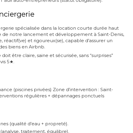
ux auto-entrepreneurs (statut obligatoire).
nciergerie
gerie spécialisée dans la location courte durée haut
 de notre lancement et développement à Saint-Denis,
, réactif(ve) et rigoureux(se), capable d’assurer un
des biens en Airbnb.
oit être claire, saine et sécurisée, sans “surprises”
vis 5★.
nance (piscines privées) Zone d’intervention : Saint-
interventions régulières + dépannages ponctuels
ines (qualité d’eau + propreté).
(analyse, traitement, équilibre).