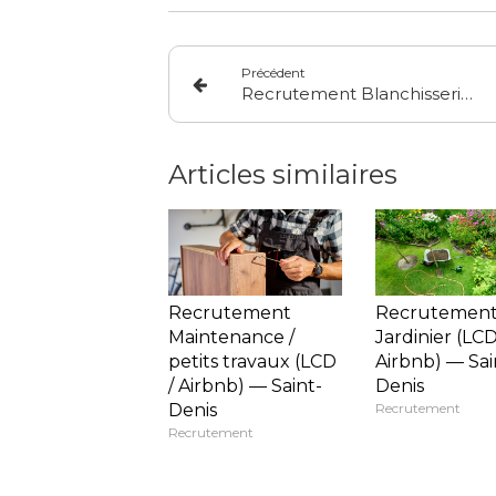
Précédent
Recrutement Blanchisserie / gestion du linge (LCD / Airbnb) — Saint-Denis
Articles similaires
Recrutement
Recrutemen
Maintenance /
Jardinier (LCD
petits travaux (LCD
Airbnb) — Sai
/ Airbnb) — Saint-
Denis
Denis
Recrutement
Recrutement