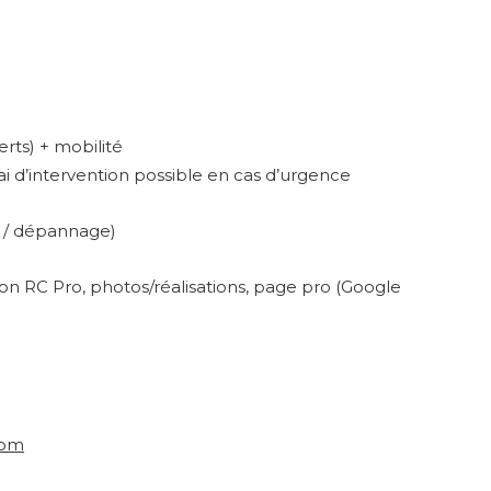
rts) + mobilité
élai d’intervention possible en cas d’urgence
on / dépannage)
on RC Pro, photos/réalisations, page pro (Google
com