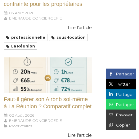
contrainte pour les propriétaires
03 Août 2026
EMERAUDE CONCIERGERIE
Lire l'article
professionnelle
sous-location
La Réunion
Partager
Twitter
Partager
Faut-il gérer son Airbnb soi-même
Partager
à La Réunion ? Comparatif complet
Envoyer
02 Août 2026
EMERAUDE CONCIERGERIE
Copier
Propriétaires
Lire l'article