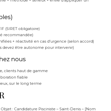
lle + méthode + sérieux + envie d’appliquer un
bles)
F (SIRET obligatoire)
ilité recommandée)
nifiées + réactivité en cas d’urgence (selon accord)
us devez être autonome pour intervenir)
 chez nous
le, clients haut de gamme
aboration fiable
rieux, sur le long terme
R
Objet : Candidature Pisciniste – Saint-Denis – [Nom