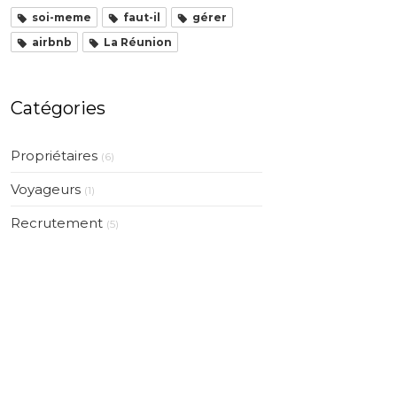
soi-meme
faut-il
gérer
airbnb
La Réunion
Catégories
Propriétaires
(6)
Voyageurs
(1)
Recrutement
(5)