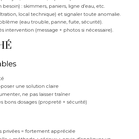
 besoin) : skimmers, paniers, ligne d’eau, etc.
tration, local technique) et signaler toute anomalie.
blème (eau trouble, panne, fuite, sécurité).
 intervention (message + photos si nécessaire).
HÉ
bles
té
oposer une solution claire
menter, ne pas laisser traîner
s bons dosages (propreté + sécurité)
s privées = fortement appréciée