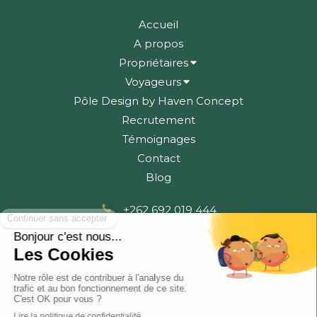
Accueil
A propos
Propriétaires
Voyageurs
Pôle Design by Haven Concept
Recrutement
Témoignages
Contact
Blog
+262 692 019 444
contact@emeraude-conciergerie.com
Plan du site
Mentions légales
Conditions Générales d'Utilisation